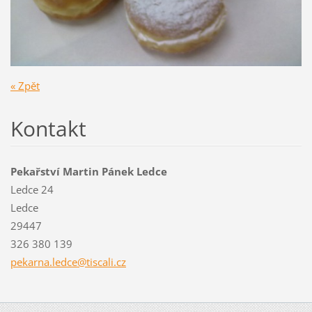
« Zpět
Kontakt
Pekařství Martin Pánek Ledce
Ledce 24
Ledce
29447
326 380 139
pekarna.
ledce@ti
scali.cz