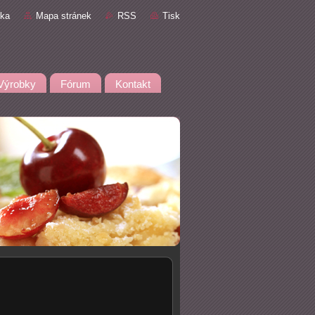
nka
Mapa stránek
RSS
Tisk
Výrobky
Fórum
Kontakt