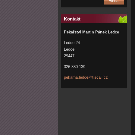
Kontakt
Pekařství Martin Pánek Ledce
Ledce 24
Ledce
29447
326 380 139
pekarna.
ledce@ti
scali.cz