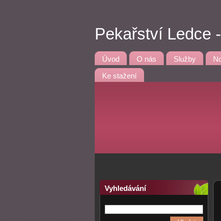
Pekařství Ledce 
Úvod
O nás
Služby
No
Ke stažení
Vyhledávání