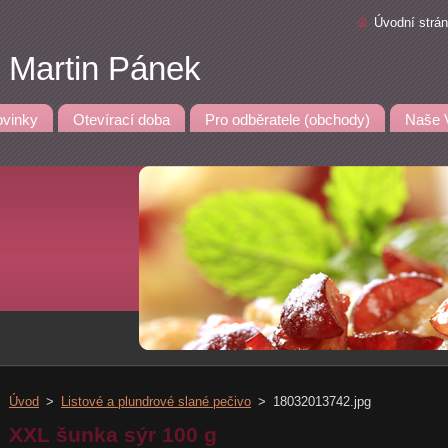
Úvodní strá
- Martin Pánek
vinky
Otevírací doba
Pro odběratele (obchody)
Naše 
Úvod
>
Listové a plundrové slané pečivo
>
18032013742.jpg
XXL šunka sýr 100 g