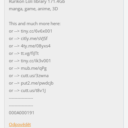
Rurikon Lоli library 171.4Gb
manga, game, anime, 3D
This and much more here:
or --> tiny.cc/6v6x001
or --> citly.me/sVJSf
or --> 4ty.me/08yxs4
or --> tt.vg/fiJTt
or --> tiny.cc/ik3v001
or --> mub.me/qPg
or --> cutt.us/3zwna
or --> put2.me/pwdcjb
or --> cutt.us/t8v1J
-----------------
-----------------
000A000191
Odpovědět