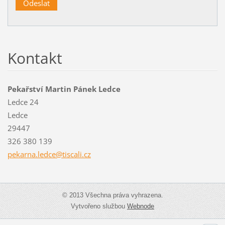
Kontakt
Pekařství Martin Pánek Ledce
Ledce 24
Ledce
29447
326 380 139
pekarna.
ledce@ti
scali.cz
© 2013 Všechna práva vyhrazena.
Vytvořeno službou
Webnode