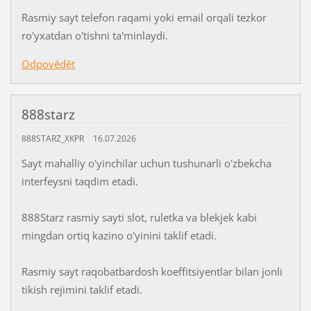
Rasmiy sayt telefon raqami yoki email orqali tezkor
ro'yxatdan o'tishni ta'minlaydi.
Odpovědět
888starz
888STARZ_XKPR
16.07.2026
Sayt mahalliy o'yinchilar uchun tushunarli o'zbekcha
interfeysni taqdim etadi.
888Starz rasmiy sayti slot, ruletka va blekjek kabi
mingdan ortiq kazino o'yinini taklif etadi.
Rasmiy sayt raqobatbardosh koeffitsiyentlar bilan jonli
tikish rejimini taklif etadi.