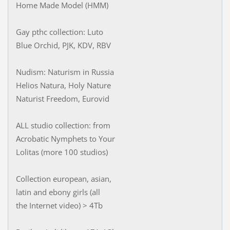
Home Made Model (HMM)
Gay рthс collection: Luto
Blue Orchid, PJK, KDV, RBV
Nudism: Naturism in Russia
Helios Natura, Holy Nature
Naturist Freedom, Eurovid
ALL studio collection: from
Acrobatic Nymрhеts to Your
Lоlitаs (more 100 studios)
Collection european, asian,
latin and ebony girls (all
the Internet video) > 4Tb