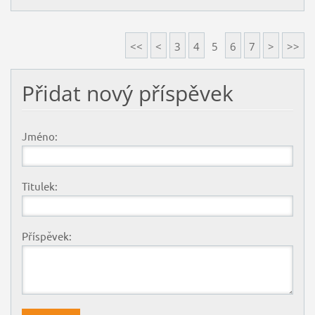
<<
<
3
4
5
6
7
>
>>
Přidat nový příspěvek
Jméno:
Titulek:
Příspěvek: