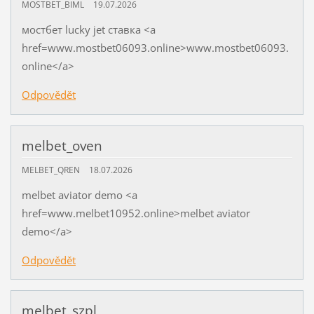
MOSTBET_BIML
19.07.2026
мостбет lucky jet ставка <a
href=www.mostbet06093.online>www.mostbet06093.
online</a>
Odpovědět
melbet_oven
MELBET_QREN
18.07.2026
melbet aviator demo <a
href=www.melbet10952.online>melbet aviator
demo</a>
Odpovědět
melbet_szpl